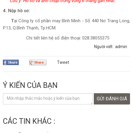
Lưu ý: Hồ sơ và ảnh chụp trong vòng 6 tháng gần nhất.
4. Nộp hồ sơ:
T
ại Công ty cổ phần may Bình Minh - Số 440 Nơ Trang Long,
P.13, Q.Bình Thạnh, Tp.HCM.
Chi tiết liên hệ số điện thoại: 028.38055375
Người viết : admin
Tweet
Ý KIẾN CỦA BẠN
GỬI ĐÁNH GIÁ
CÁC TIN KHÁC :