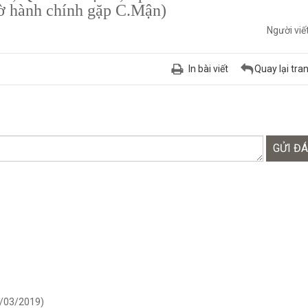
̀ hành chính gặp C.Mận)
Người viế
In bài viết
Quay lại tra
GỬI ĐÁ
/03/2019)