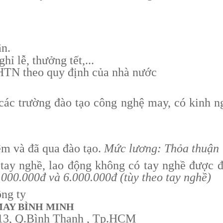
ân.
̉ lễ, thưởng tết,...
 theo quy định của nhà nước
 các trường đào tạo công nghệ may, có kinh n
ệm và đã qua đào tạo.
Mức lương: Thỏa thuận
ó tay nghề, lao động không có tay nghề được 
4.000.000đ
và
6.000.000đ (tùy theo tay nghề)
ông ty
MAY BÌNH MINH
.13, Q.Bình Thạnh , Tp.HCM