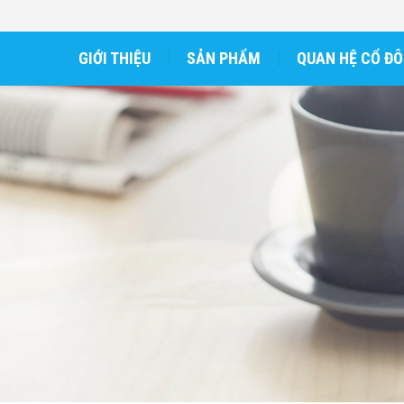
GIỚI THIỆU
SẢN PHẨM
QUAN HỆ CỔ Đ