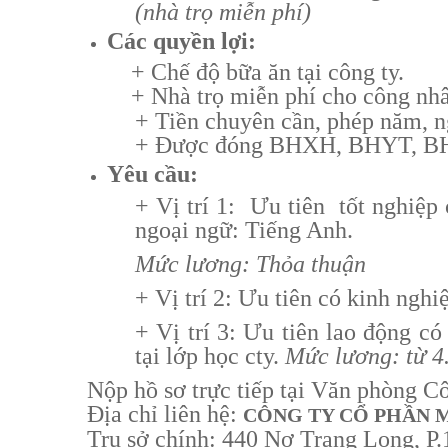
(nhà trọ miễn phí)
Các quyền lợi:
+ Chế độ bữa ăn tại công ty.
+ Nhà trọ miễn phí cho công nh
+ Tiền chuyên cần, phép năm, nghi
+ Được đóng BHXH, BHYT, BHTN
Yêu cầu:
+ Vị trí 1: Ưu tiên tốt nghiệp
ngoại ngữ: Tiếng Anh.
Mức lương: Thỏa thuận
+ Vị trí 2: Ưu tiên có kinh nghi
+ Vị trí 3: Ưu tiên lao động c
tại lớp học cty.
Mức lương: từ 
Nộp hồ sơ trực tiếp tại Văn phòng C
Địa chỉ liên hệ:
CÔNG TY CỔ PHẦN 
Trụ sở chính: 440 Nơ Trang Long, P