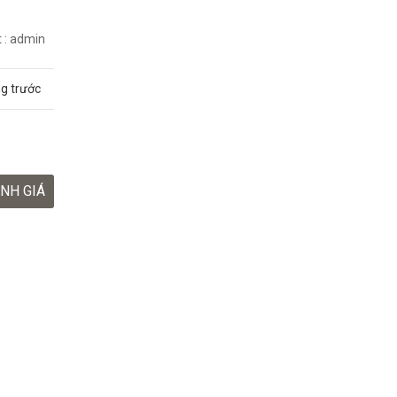
t : admin
ng trước
NH GIÁ