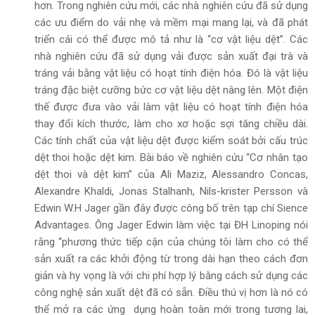
hơn. Trong nghiên cứu mới, các nhà nghiên cứu đã sử dụng
các ưu điểm do vải nhẹ và mềm mại mang lại, và đã phát
triển cái có thể được mô tả như là “cơ vật liệu dệt”. Các
nhà nghiên cứu đã sử dụng vải được sản xuất đại trà và
tráng vải bằng vật liệu có hoạt tính điện hóa. Đó là vật liệu
tráng đặc biệt cưỡng bức cơ vật liệu dệt nâng lên. Một điện
thế được đưa vào vải làm vật liệu có hoạt tính điện hóa
thay đổi kích thước, làm cho xơ hoặc sợi tăng chiều dài.
Các tính chất của vật liệu dệt được kiểm soát bởi cấu trúc
dệt thoi hoặc dệt kim. Bài báo về nghiên cứu “Cơ nhân tạo
dệt thoi và dệt kim” của Ali Maziz, Alessandro Concas,
Alexandre Khaldi, Jonas Stalhanh, Nils-krister Persson và
Edwin W.H Jager gần đây được công bố trên tạp chí Sience
Advantages. Ông Jager Edwin làm việc tại ĐH Linoping nói
rằng “phương thức tiếp cận của chúng tôi làm cho có thể
sản xuất ra các khởi động từ trong dài hạn theo cách đơn
giản và hy vọng là với chi phí hợp lý bằng cách sử dụng các
công nghệ sản xuất dệt đã có sẵn. Điều thú vị hơn là nó có
thể mở ra các ứng dụng hoàn toàn mới trong tương lai,