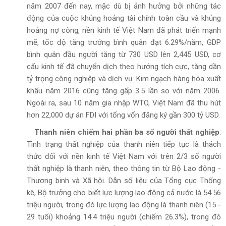
năm 2007 đến nay, mặc dù bị ảnh hưởng bởi những tác
động của cuộc khủng hoảng tài chính toàn cầu và khủng
hoảng nợ công, nền kinh tế Việt Nam đã phát triển mạnh
mẽ, tốc độ tăng trưởng bình quân đạt 6.29%/năm, GDP
bình quân đầu người tăng từ 730 USD lên 2,445 USD, cơ
cấu kinh tế đã chuyển dịch theo hướng tích cực, tăng dần
tỷ trọng công nghiệp và dịch vụ. Kim ngạch hàng hóa xuất
khẩu năm 2016 cũng tăng gấp 3.5 lần so với năm 2006.
Ngoài ra, sau 10 năm gia nhập WTO, Việt Nam đã thu hút
hơn 22,000 dự án FDI với tổng vốn đăng ký gần 300 tỷ USD.
Thanh niên chiếm hai phần ba số người thất nghiệp
:
Tình trạng thất nghiệp của thanh niên tiếp tục là thách
thức đối với nền kinh tế Việt Nam với trên 2/3 số người
thất nghiệp là thanh niên, theo thông tin từ Bộ Lao động -
Thương binh và Xã hội. Dẫn số liệu của Tổng cục Thống
kê, Bộ trưởng cho biết lực lượng lao động cả nước là 54.56
triệu người, trong đó lực lượng lao động là thanh niên (15 -
29 tuổi) khoảng 14.4 triệu người (chiếm 26.3%), trong đó