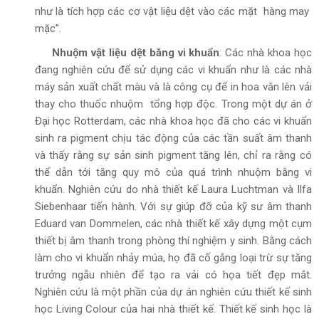
như là tích hợp các cơ vật liệu dệt vào các mặt hàng may
mặc”.
Nhuộm vật liệu dệt bằng vi khuẩn
: Các nhà khoa học
đang nghiên cứu để sử dụng các vi khuẩn như là các nhà
máy sản xuất chất màu và là công cụ để in hoa văn lên vải
thay cho thuốc nhuộm tổng hợp độc. Trong một dự án ở
Đại học Rotterdam, các nhà khoa học đã cho các vi khuẩn
sinh ra pigment chịu tác động của các tần suất âm thanh
và thấy rằng sự sản sinh pigment tăng lên, chỉ ra rằng có
thể dẫn tới tăng quy mô của quá trình nhuộm bằng vi
khuẩn. Nghiên cứu do nhà thiết kế Laura Luchtman và Ilfa
Siebenhaar tiến hành. Với sự giúp đỡ của kỹ sư âm thanh
Eduard van Dommelen, các nhà thiết kế xây dựng một cụm
thiết bị âm thanh trong phòng thí nghiệm y sinh. Bằng cách
làm cho vi khuẩn nhảy múa, họ đã cố gắng loại trừ sự tăng
trưởng ngẫu nhiên để tạo ra vải có họa tiết đẹp mắt.
Nghiên cứu là một phần của dự án nghiên cứu thiết kế sinh
học Living Colour của hai nhà thiết kế. Thiết kế sinh học là