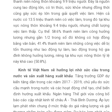
thanh niên nông thôn khoảng 9.9 triệu người. Đây là nguồn
cung lao động lớn, có tri thức, sức khỏe nhưng đồng thời
cũng gây sức ép lớn trong giải quyết việc làm. Hiện cả
nước có 13.5 triệu thanh niên có việc làm, trong đó tại khu
vực nông thôn khoảng 9.4 triệu người, nhưng chất lượng
việc làm thấp. Cụ thể: 58.6% thanh niên làm công hưởng
lương nhưng gần 1/2 trong số đó không có hợp đồng
bằng văn bản; 41.4% thanh niên làm những công việc dễ bị
tổn thương như lao động tự làm, lao động trong hộ gia
đình không hưởng lương, riêng tại khu vực nông thôn tỷ lệ
này khá cao (50.8%).
Kinh tế Việt Nam sẽ hưởng lợi nhờ sức cầu trong
nước và sản xuất hàng xuất khẩu
: Tăng trưởng GDP dự
kiến tăng dần trong các năm 2017 - 2019, chủ yếu do sức
cầu mạnh trong nước và các hoạt động chế tạo, chế biến
định hướng xuất khẩu. Ngân hàng Thế giới vừa công bố
báo cáo cập nhật kinh tế châu Á - Thái Bình Dương. Áp lực
lạm phát nhìn chung ở mức thấp do giá năng lượng và giá
thương phẩm toàn cầu đang giảm. Dự báo lạm phát của