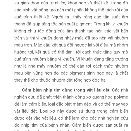
sự giao thoa của tự nhiên, khoa học và thiết kế trong đó
các sinh vật sống tạo nên một phần không thể tách rời của
quá trình thiết kế. Người ta thấy rằng các tần suất âm
thanh đã giúp tăng tốc sản xuất pigment. Trong khi vi khuẩn
không chịu tác động của âm thanh tạo nên các vết bẩn
trên vải thì vi khuẩn đang nhảy múa đã tạo nên vải nhuộm
màu trơn. Mặc dầu kết quả đối ngược lại với điều mà nhóm
hướng tới, kết quả có thể dẫn tới cách thức tăng quy mô
quá trình nhuộm bằng vi khuẩn. Vi khuẩn đang tăng trưởng
như là nhà máy nhuộm có thể dẫn tới cách thức nhuộm
màu bền vững hơn do các pigment sinh học này là chất
thay thế cho thuốc nhuộm dệt tổng hợp độc hại.
Cảm biến nhịp tim dùng trong vật liệu dệt
: Các nhà
nghiên cứu đã phát triển thành công xơ quang học polyme
để làm cảm biến, loại đặc biệt mềm dẻo và có thể may vào
vật liệu dệt. Loại xơ này được sử dụng trong cảm biến
được dệt vào vật liệu, có thể làm cho các nhà nghiên cứu
đo nhịp tim của bệnh nhân. Cảm biến được sản xuất ra