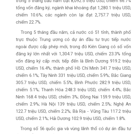
trong 5 tháng đầu năm đạt 8,092.5 triệu USD, chiếm 66.7%
tổng vốn đăng ký; ngành khai khoáng đạt 1,280.1 triệu USD,
chiếm 10.6%; các ngành còn lại đạt 2,757.7 triệu USD,
chiếm 22.7%.
Trong 5 tháng đầu năm, cả nước có 51 tỉnh, thành phố
trực thuộc Trung ương có dự án đầu tư trực tiếp nước
ngoài được cấp phép mới, trong đó Kiên Giang có số vốn
đăng ký lớn nhất với 1,304.7 triệu USD, chiếm 23.3% tổng
vốn đăng ký cấp mới; tiếp đến là Bình Dương 919.2 triệu
USD, chiếm 16.4%; thành phố Hồ Chí Minh 341.7 triệu USD,
chiếm 6.1%; Tây Ninh 331 triệu USD, chiếm 5.9%; Bắc Giang
305.7 triệu USD, chiếm 5.5%; Bình Phước 282.9 triệu USD,
chiếm 5.1%; Thanh Hóa 248.3 triệu USD, chiếm 4.4%; Bắc
Ninh 168.4 triệu USD, chiếm 3%; Đồng Nai 159.9 triệu USD,
chiếm 2.9%; Hà Nội 139 triệu USD, chiếm 2.5%; Nghệ An
122.7 triệu USD, chiếm 2.2%; Bà Rịa - Vũng Tàu 117.2 triệu
USD, chiếm 2.1%; Hải Dương 102.9 triệu USD, chiếm 1.8%.
Trong số 56 quốc gia và vùng lãnh thổ có dự án đầu tư