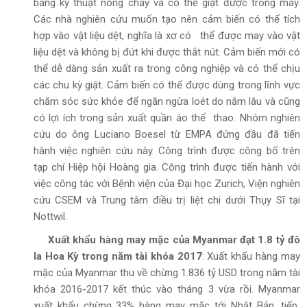
bằng kỹ thuật nóng chảy và có thể giặt được trong máy.
Các nhà nghiên cứu muốn tạo nên cảm biến có thể tích
hợp vào vật liệu dệt, nghĩa là xơ có thể được may vào vật
liệu dệt và không bị đứt khi được thắt nút. Cảm biến mới có
thể dễ dàng sản xuất ra trong công nghiệp và có thể chịu
các chu kỳ giặt. Cảm biến có thể được dùng trong lĩnh vực
chăm sóc sức khỏe để ngăn ngừa loét do nằm lâu và cũng
có lợi ích trong sản xuất quần áo thể thao. Nhóm nghiên
cứu do ông Luciano Boesel từ EMPA đứng đầu đã tiến
hành việc nghiên cứu này. Công trình được công bố trên
tạp chí Hiệp hội Hoàng gia. Công trình được tiến hành với
việc công tác với Bệnh viện của Đại học Zurich, Viện nghiên
cứu CSEM và Trung tâm điều trị liệt chi dưới Thụy Sĩ tại
Nottwil.
Xuất khẩu hàng may mặc của Myanmar đạt 1.8 tỷ đô
la Hoa Kỳ trong năm tài khóa 2017
: Xuất khẩu hàng may
mặc của Myanmar thu về chừng 1.836 tỷ USD trong năm tài
khóa 2016-2017 kết thúc vào tháng 3 vừa rồi. Myanmar
xuất khẩu chừng 33% hàng may mặc tới Nhật Bản, tiếp