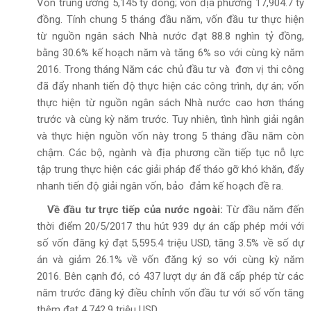
Vốn trung ương 5,145 tỷ đồng; vốn địa phương 17,904.7 tỷ
đồng. Tính chung 5 tháng đầu năm, vốn đầu tư thực hiện
từ nguồn ngân sách Nhà nước đạt 88.8 nghìn tỷ đồng,
bằng 30.6% kế hoạch năm và tăng 6% so với cùng kỳ năm
2016. Trong tháng Năm các chủ đầu tư và đơn vị thi công
đã đẩy nhanh tiến độ thực hiện các công trình, dự án; vốn
thực hiện từ nguồn ngân sách Nhà nước cao hơn tháng
trước và cùng kỳ năm trước. Tuy nhiên, tình hình giải ngân
và thực hiện nguồn vốn này trong 5 tháng đầu năm còn
chậm. Các bộ, ngành và địa phương cần tiếp tục nỗ lực
tập trung thực hiện các giải pháp để tháo gỡ khó khăn, đẩy
nhanh tiến độ giải ngân vốn, bảo đảm kế hoạch đề ra.
Về đầu tư trực tiếp của nước ngoài:
Từ đầu năm đến
thời điểm 20/5/2017 thu hút 939 dự án cấp phép mới với
số vốn đăng ký đạt 5,595.4 triệu USD, tăng 3.5% về số dự
án và giảm 26.1% về vốn đăng ký so với cùng kỳ năm
2016. Bên cạnh đó, có 437 lượt dự án đã cấp phép từ các
năm trước đăng ký điều chỉnh vốn đầu tư với số vốn tăng
thêm đạt 4,742.9 triệu USD.