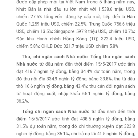
được cấp phép mới tại Việt Nam trong 5 tháng năm nay,
Nhật Bản là nhà đầu tư lớn nhất với 1,538.6 triệu USD,
chiếm 27.5% tổng vốn đăng ký cấp mới; tiếp đến là Hàn
Quốc 1,259 triệu USD, chiếm 22.5%; Trung Quốc 756.6 triệu
USD, chiếm 13.5%; Singapore 597.8 triệu USD, chiếm 10.7%;
Đặc khu Hành chính Hồng Kông (TQ) 322.4 triệu USD,
chiếm 5.8%; CHLB Đức 321.7 triệu USD, chiếm 5.8%.
Thu, chi ngân sách Nhà nước
:
Tổng thu ngân sách
Nhà nước
từ đầu năm đến thời điểm 15/5/2017 ước tính
đạt 416.7 nghìn tỷ đồng, bằng 34.4% dự toán năm, trong
đó thu nội địa 334.9 nghìn tỷ đồng, bằng 33.8%; thu từ dầu
thô 16.6 nghìn tỷ đồng, bằng 43.4%; thu cân đối ngân sách
từ hoạt động xuất, nhập khẩu 65.1 nghìn tỷ đồng, bằng
36.2%.
Tổng chi ngân sách Nhà nước
từ đầu năm đến thời
điểm 15/5/2017 ước tính đạt 438.5 nghìn tỷ đồng, bằng
31.5% dự toán năm, trong đó chi thường xuyên đạt 323.8
nghìn tỷ đồng, bằng 36.1%; chi trả nợ lãi 41.5 nghìn tỷ đồng,