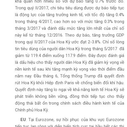
khả quan hơn nhiều so với dự báo tăng 0.7% trước đó.
Trong quý II/2017, chi tiêu tiêu dùng được dự báo tiếp tục
là động lực của tăng trưởng kinh tế, với tốc độ tăng 0.4%
trong tháng 4/2017, cao hơn so với mức tăng 0.3% trong
tháng 3/2017 và đánh dấu mức tăng lớn nhất của chỉ số
này kể từ tháng 12/2016. Theo dự báo, tăng trưởng GDP
trong quý II/2017 của Hoa Kỳ ước đạt 2-3.8%. Chỉ số lòng
tin tiêu dùng của người dân Hoa Kỳ trong tháng 5/2017 đã
giảm từ 119.4 điểm xuống 117.9 điểm. Đây được đánh giá
là dấu hiệu cho thấy người dân Hoa Kỳ đã giảm kỳ vọng về
nền kinh tế sau khi tăng mạnh kỳ vọng vào thời điểm đầu
năm nay. Đầu tháng 6, Tổng thống Trump đã quyết định
rút Hoa Kỳ khỏi Hiệp định Paris về chống biến đổi khí hậu.
Quyết định này tăng lo ngại về khả năng kinh tế Hoa Kỳ sẽ
phát triển không bền vững, đồng thời tiếp tục cho thấy
động thái bất ổn trong chính sách điều hành kinh tế của
Chính phủ Hoa Kỳ.
EU
: Tại Eurozone, sự hồi phục của khu vực Eurozone
tiếp tục lan rộng với diễn biến tích cực tại hầu hết các thị