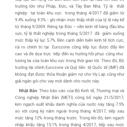
trường lớn như Pháp, Đức, và Tây Ban Nha. Tỷ lệ thất
nghiệp tại toàn khu vực trong tháng 4/2017 đã giảm từ
9.4% xuống 9.3% - ghi nhận mức thấp nhất của tỷ lệ này kể
từ tháng 9/2009. Riêng tại Đức – nền kinh tế hàng đầu khu
vực, tỷ lệ thất nghiệp trong tháng 5/2017 đã giảm xuống
mức thấp kỷ lục 5.7%. Bên cạnh diễn biến kinh tế tích cực,
rủi ro chính trị tại Eurozone cũng tiếp tục được đẩy lên
cao và đe dọa trực tiếp đến xu hướng hồi phục cũng như
tương lai của toàn khu vực trong thời gian tới. Theo đó, Bộ
trưởng tài chính Eurozone và Quỹ tiền tệ Quốc tế (IMF) đã
không đạt được thỏa thuận giảm nợ cho Hy Lạp cũng như
giải ngân gói cho vay mới dành cho nước này.
Nhật Bản
: Theo báo cáo của Bộ Kinh tế, Thương mại và
Công nghiệp Nhật Bản (METI) công bố ngày 21/5/2017,
kim ngạch xuất khẩu danh nghĩa của nước này tăng 7.5%
so với cùng kỳ năm ngoái trong tháng 4/2017, tiếp sau
mức tăng 12% trong tháng trước. Trong khi đó, kim ngạch
nhập khẩu tăng 15.1% trong tháng 4/2017, tiếp sau mức