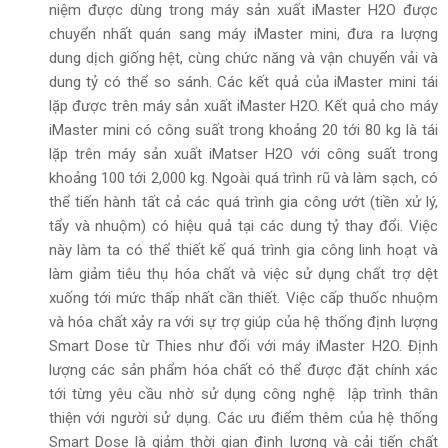
niệm được dùng trong máy sản xuất iMaster H2O được
chuyển nhất quán sang máy iMaster mini, đưa ra lượng
dung dịch giống hệt, cùng chức năng và vận chuyển vải và
dung tỷ có thể so sánh. Các kết quả của iMaster mini tái
lặp được trên máy sản xuất iMaster H2O. Kết quả cho máy
iMaster mini có công suất trong khoảng 20 tới 80 kg là tái
lặp trên máy sản xuất iMatser H2O với công suất trong
khoảng 100 tới 2,000 kg. Ngoài quá trình rũ và làm sạch, có
thể tiến hành tất cả các quá trình gia công ướt (tiền xử lý,
tẩy và nhuộm) có hiệu quả tại các dung tỷ thay đổi. Việc
này làm ta có thể thiết kế quá trình gia công linh hoạt và
làm giảm tiêu thụ hóa chất và việc sử dụng chất trợ dệt
xuống tới mức thấp nhất cần thiết. Việc cấp thuốc nhuộm
và hóa chất xảy ra với sự trợ giúp của hệ thống định lượng
Smart Dose từ Thies như đối với máy iMaster H2O. Định
lượng các sản phẩm hóa chất có thể được đặt chính xác
tới từng yêu cầu nhờ sử dụng công nghệ lập trình thân
thiện với người sử dụng. Các ưu điểm thêm của hệ thống
Smart Dose là giảm thời gian định lượng và cải tiến chất